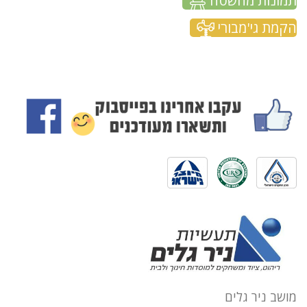
תמונות מהשטח
הקמת גי'מבורי
מושב ניר גלים