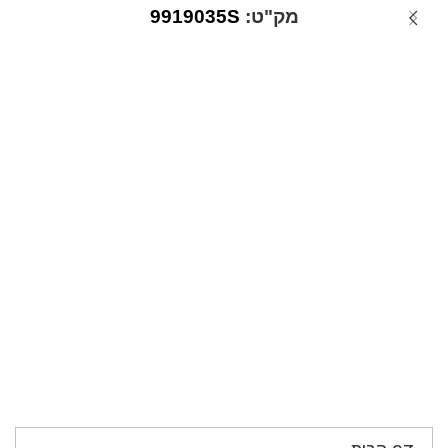
מק"ט:
9919035S