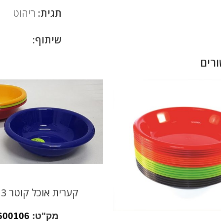
תגית:
ריהוט
שיתוף:
רים
קערית אוכל קוטר 13 ס"מ
מק"ט:
600106