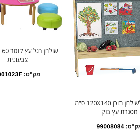
שול
צבעונית
מק"ט:
901023F
לוח לבד לשולחן תוכן 120X140 ס"מ
מסגרת עץ בוק
ק"ט:
99008084