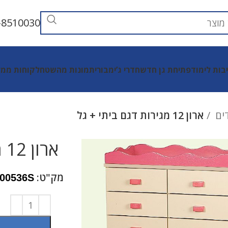
-8510030
יבות לימוד
פתיחת גן חדש
חדרי ג’ימבורי
תמונות מהשטח
לקוחות ממל
דים
ארון 12 מגירות דגם ביתי + גל
ארון 12 מגירות דגם ביתי + גל
מק"ט:
00536S