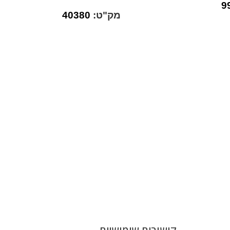
9
מק"ט:
40380