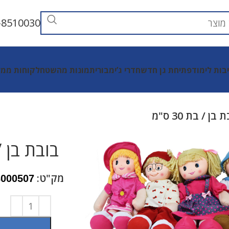
-8510030
יבות לימוד
פתיחת גן חדש
חדרי ג’ימבורי
תמונות מהשטח
לקוחות ממל
בן / בת 30 ס"מ
בובת בן / בת 
מק"ט:
3000507