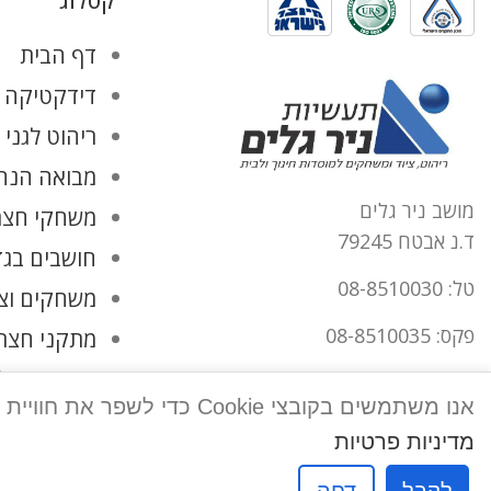
קטלוג
דף הבית
דידקטיקה ו
ריהוט לגני 
מבואה הנהל
מושב ניר גלים
משחקי חצר
ד.נ אבטח 79245
חושבים בגד
טל: 08-8510030
משחקים וצ
פקס: 08-8510035
מתקני חצר
החשבון שלי
office@tnirgalim.co.il
אנו משתמשים בקובצי Cookie כדי לשפר את חוויית המשתמש שלך באתר שלנו. על ידי גלישה באתר זה, הנך מסכים לשימוש שלנו בקובצי Cookie.
הצהרת נגישות
מדיניות פרטיות