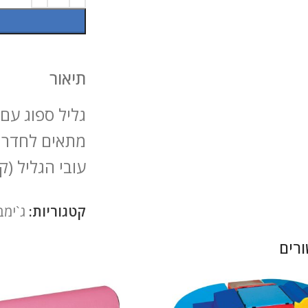
תיאור
מתאים לחדרי 
עובי הגליל (קוטר) ניתן
קטגוריות:
ג`ימב
רים