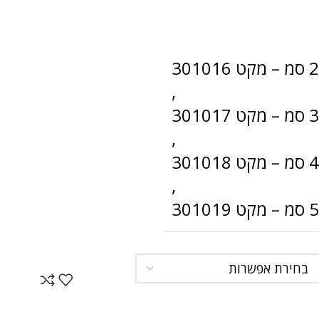
,
,
,