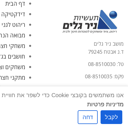
דף הבית
דידקטיקה ו
ריהוט לגני 
מבואה הנהל
מושב ניר גלים
משחקי חצר
ד.נ אבטח 79245
חושבים בגד
טל: 08-8510030
משחקים וצ
פקס: 08-8510035
מתקני חצר
החשבון שלי
office@tnirgalim.co.il
אנו משתמשים בקובצי Cookie כדי לשפר את חוויית המשתמש שלך באתר שלנו. על ידי גלישה באתר זה, הנך מסכים לשימוש שלנו בקובצי Cookie.
הצהרת נגישות
מדיניות פרטיות
לקבל
דחה
אפיק פרסום