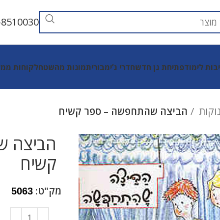
-8510030
יבות לימוד
פתיחת גן חדש
חדרי ג’ימבורי
תמונות מהשטח
לקוחות ממל
נוקות
הביצה שהתחפשה – ספר קשיח
הביצה ש
קשיח
מק"ט:
5063