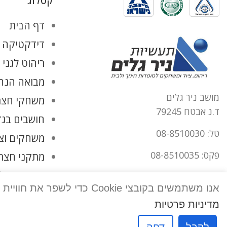
קטלוג
דף הבית
דידקטיקה ו
ריהוט לגני 
מבואה הנהל
מושב ניר גלים
משחקי חצר
ד.נ אבטח 79245
חושבים בגד
טל: 08-8510030
משחקים וצ
פקס: 08-8510035
מתקני חצר
החשבון שלי
office@tnirgalim.co.il
אנו משתמשים בקובצי Cookie כדי לשפר את חוויית המשתמש שלך באתר שלנו. על ידי גלישה באתר זה, הנך מסכים לשימוש שלנו בקובצי Cookie.
הצהרת נגישות
מדיניות פרטיות