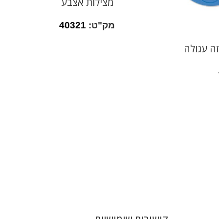
מצילות אצבע
מק"ט:
40321