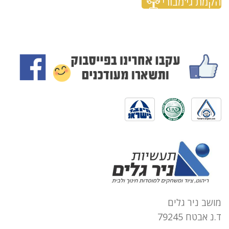
הקמת גי'מבורי
מושב ניר גלים
ד.נ אבטח 79245