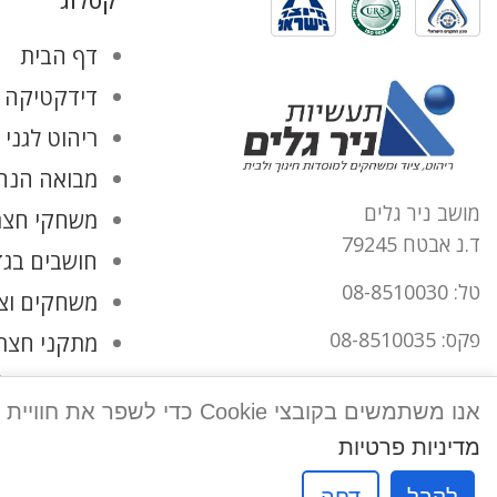
קטלוג
דף הבית
דידקטיקה ו
ריהוט לגני 
מבואה הנהל
מושב ניר גלים
משחקי חצר
ד.נ אבטח 79245
חושבים בגד
טל: 08-8510030
משחקים וצ
פקס: 08-8510035
מתקני חצר
החשבון שלי
office@tnirgalim.co.il
אנו משתמשים בקובצי Cookie כדי לשפר את חוויית המשתמש שלך באתר שלנו. על ידי גלישה באתר זה, הנך מסכים לשימוש שלנו בקובצי Cookie.
הצהרת נגישות
מדיניות פרטיות