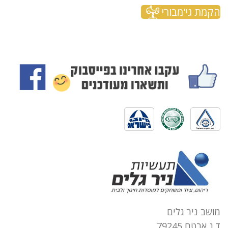
הקמת גי'מבורי
מושב ניר גלים
ד.נ אבטח 79245