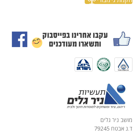
מושב ניר גלים
ד.נ אבטח 79245