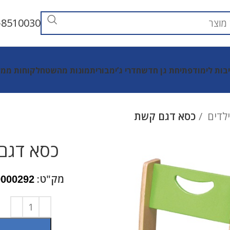
-8510030
יבות לימוד
פתיחת גן חדש
חדרי ג’ימבורי
תמונות מהשטח
לקוחות ממל
ילדים
כסא דגם קשת
כסא דגם
מק"ט:
9000292