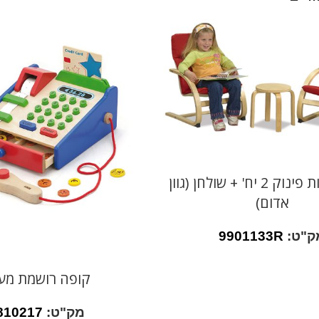
סט כורסאות פינוק 2 יח' + שולחן (גוון
אדום)
ק"ט:
9901133R
קופה רושמת מע
מק"ט:
810217