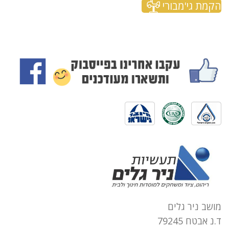
הקמת גי'מבורי
מושב ניר גלים
ד.נ אבטח 79245