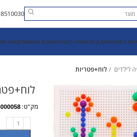
-8510030
יבות לימוד
פתיחת גן חדש
חדרי ג’ימבורי
תמונות מהשטח
לקוחות ממל
ה לילדים
לוח+פטריות
לוח+פטר
מק"ט:
3000058