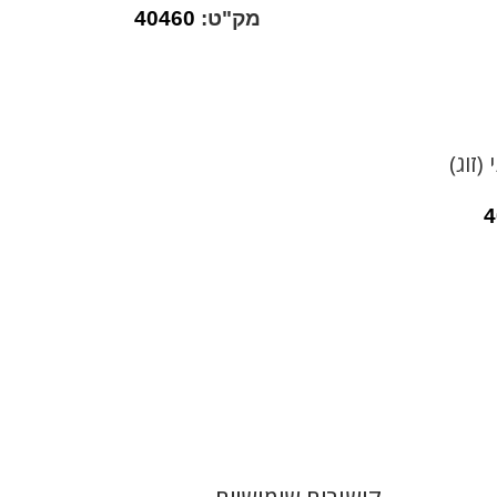
מק"ט:
40460
זוג)
4