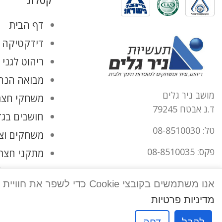
קטלוג
דף הבית
דידקטיקה ו
ריהוט לגני 
מבואה הנהל
מושב ניר גלים
משחקי חצר
ד.נ אבטח 79245
חושבים בגד
טל: 08-8510030
משחקים וצ
פקס: 08-8510035
מתקני חצר
החשבון שלי
office@tnirgalim.co.il
אנו משתמשים בקובצי Cookie כדי לשפר את חוויית המשתמש שלך באתר שלנו. על ידי גלישה באתר זה, הנך מסכים לשימוש שלנו בקובצי Cookie.
הצהרת נגישות
מדיניות פרטיות