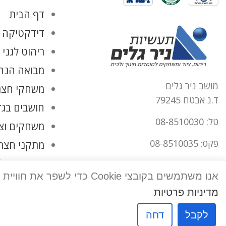
דף הבית
דידקטיקה ו
ריהוט לגני 
מבואה הנהל
מושב ניר גלים
משחקי חצר
ד.נ אבטח 79245
חושבים בגד
טל: 08-8510030
משחקים וצ
פקס: 08-8510035
מתקני חצר
החשבון שלי
office@tnirgalim.co.il
אנו משתמשים בקובצי Cookie כדי לשפר את חוויית המשתמש שלך באתר שלנו. על ידי גלישה באתר זה, הנך מסכים לשימוש שלנו בקובצי Cookie.
הצהרת נגישות
מדיניות פרטיות
לקבל
דחה