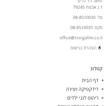
מושב ניר גלים
ד.נ אבטח 79245
טל: 08-8510030
פקס: 08-8510035
office@tnirgalim.co.il
הצהרת נגישות
קטלוג
דף הבית
דידקטיקה ויצירה
ריהוט לגני ילדים