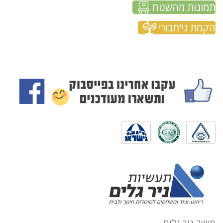
תמונות מהשטח
הקמת גי'מבורי
מושב ניר גלים