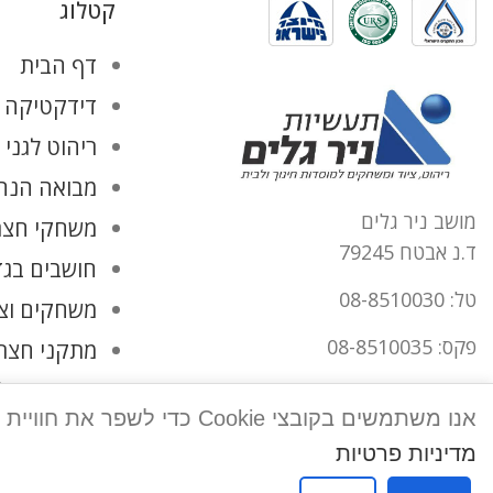
קטלוג
דף הבית
דידקטיקה ו
ריהוט לגני 
מבואה הנהל
מושב ניר גלים
משחקי חצר
ד.נ אבטח 79245
חושבים בגד
טל: 08-8510030
משחקים וצ
פקס: 08-8510035
מתקני חצר
החשבון שלי
office@tnirgalim.co.il
אנו משתמשים בקובצי Cookie כדי לשפר את חוויית המשתמש שלך באתר שלנו. על ידי גלישה באתר זה, הנך מסכים לשימוש שלנו בקובצי Cookie.
הצהרת נגישות
מדיניות פרטיות