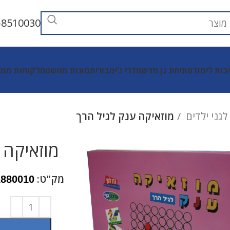
-8510030
יבות לימוד
פתיחת גן חדש
חדרי ג’ימבורי
תמונות מהשטח
לקוחות ממל
גני ילדים
מוזאיקה ענק לגיל הרך
מוזאיקה 
מק"ט:
1880010