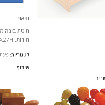
להגדלה
תיאור
מיטת בובה מעץ
מידות: 52X27X27H
קטגוריות:
פינת 
שיתוף:
רים