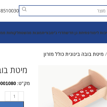
-8510030
יבות לימוד
פתיחת גן חדש
חדרי ג’ימבורי
תמונות מהשטח
לקוחות ממל
מיטת בובה בינונית כולל מזרון
מיטת בובה
מק"ט:
9001080