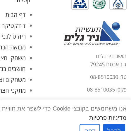
קטלוג
דף הבית
דידקטיקה ו
ריהוט לגני 
מבואה הנהל
מושב ניר גלים
משחקי חצר
ד.נ אבטח 79245
חושבים בגד
טל: 08-8510030
משחקים וצ
פקס: 08-8510035
מתקני חצר
החשבון שלי
office@tnirgalim.co.il
אנו משתמשים בקובצי Cookie כדי לשפר את חוויית המשתמש שלך באתר שלנו. על ידי גלישה באתר זה, הנך מסכים לשימוש שלנו בקובצי Cookie.
הצהרת נגישות
מדיניות פרטיות