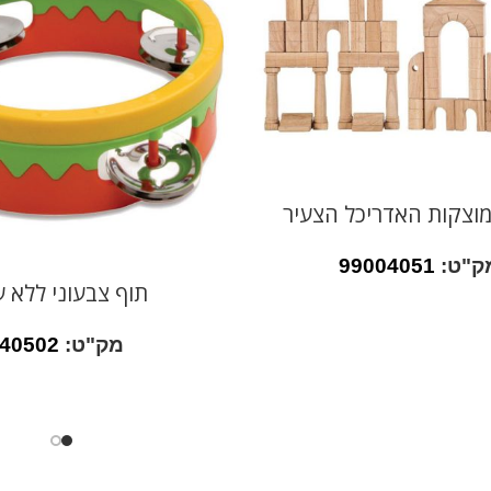
מוצקות האדריכל הצעיר
ק"ט:
99004051
תוף צבעוני ללא ע
מק"ט:
40502