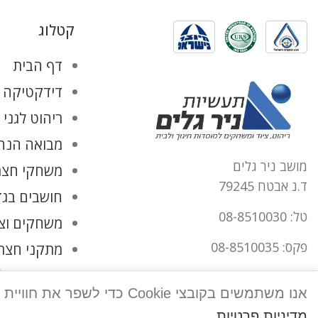
קטלוג
דף הבית
דידקטיקה ו
ריהוט לגני 
מבואה הנהל
מושב ניר גלים
משחקי חצר
ד.נ אבטח 79245
חושבים בגד
טל: 08-8510030
משחקים וצ
פקס: 08-8510035
מתקני חצר
החשבון שלי
office@tnirgalim.co.il
אנו משתמשים בקובצי Cookie כדי לשפר את חוויית המשתמש שלך באתר שלנו. על ידי גלישה באתר זה, הנך מסכים לשימוש שלנו בקובצי Cookie.
הצהרת נגישות
מדיניות פרטיות