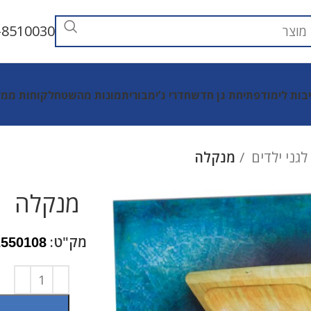
-8510030
יבות לימוד
פתיחת גן חדש
חדרי ג’ימבורי
תמונות מהשטח
לקוחות ממל
גני ילדים
מנקלה
מנקלה
מק"ט:
2550108