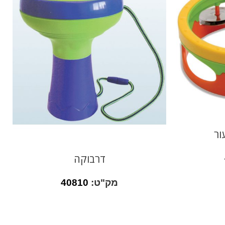
ור
דרבוקה
מק"ט:
40810