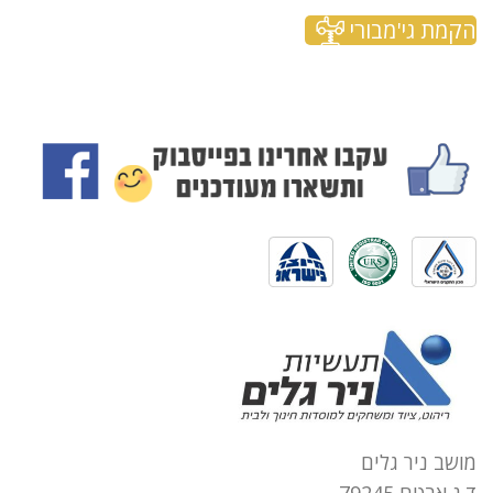
הקמת גי'מבורי
מושב ניר גלים
ד.נ אבטח 79245