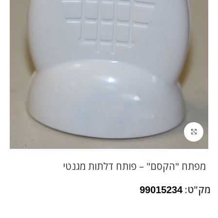
לחץ להגדלה
מפתח "הקסם" – פותח דלתות מגנטי
מק"ט:
99015234