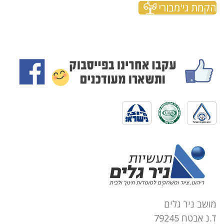
הקמת גי'מבורי
מושב ניר גלים
ד.נ אבטח 79245