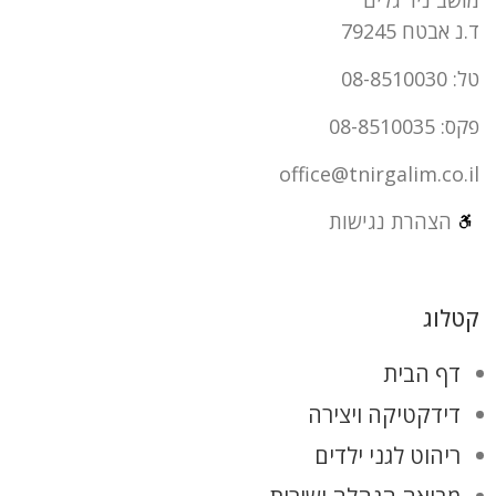
מושב ניר גלים
ד.נ אבטח 79245
טל: 08-8510030
פקס: 08-8510035
office@tnirgalim.co.il
הצהרת נגישות
קטלוג
דף הבית
דידקטיקה ויצירה
ריהוט לגני ילדים