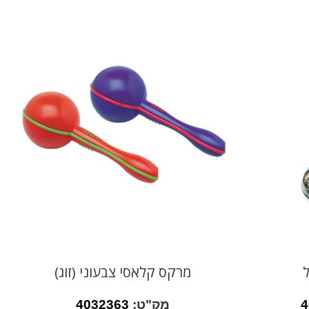
ל
מרקס קלאסי צבעוני (זוג)
4
מק"ט:
4032363