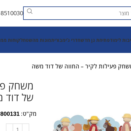
-8510030
יבות לימוד
פתיחת גן חדש
חדרי ג’ימבורי
תמונות מהשטח
לקוחות ממל
שחק פעילות לקיר – החווה של דוד משה
משחק פעי
של דוד 
מק"ט:
800131