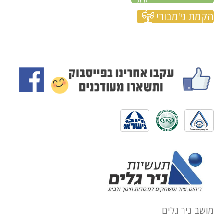
הקמת גי'מבורי
מושב ניר גלים