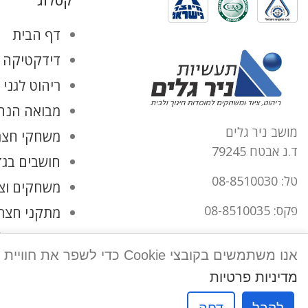
קטלוג
דף הבית
דידקטיקה ו
ריהוט לגני 
מבואה הנהל
מושב ניר גלים
משחקי חצר
ד.נ אבטח 79245
חושבים בגד
טל: 08-8510030
משחקים וצ
פקס: 08-8510035
מתקני חצר
החשבון שלי
office@tnirgalim.co.il
אנו משתמשים בקובצי Cookie כדי לשפר את חוויית המשתמש שלך באתר שלנו. על ידי גלישה באתר זה, הנך מסכים לשימוש שלנו בקובצי Cookie.
הצהרת נגישות
מדיניות פרטיות