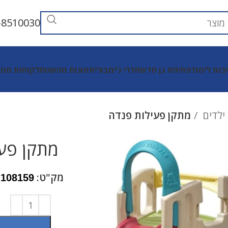
-8510030
יבות לימוד
פתיחת גן חדש
חדרי ג’ימבורי
תמונות מהשטח
לקוחות ממל
ילדים
מתקן פעילות פנדה
מתקן פעי
מק"ט:
108159