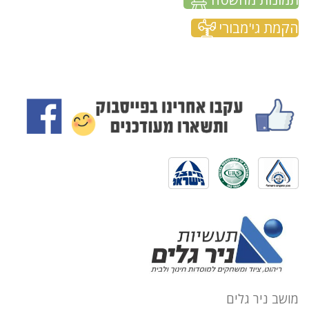
הקמת גי'מבורי
מושב ניר גלים