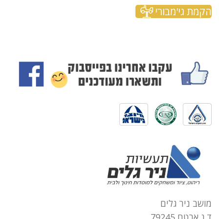
הקמת גי'מבורי
מושב ניר גלים
ד.נ אבטח 79245