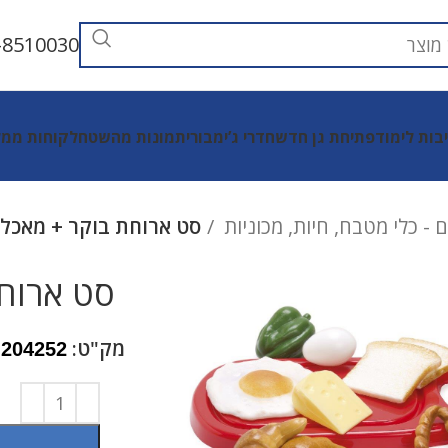
-8510030
יבות לימוד
פתיחת גן חדש
חדרי ג’ימבורי
תמונות מהשטח
לקוחות ממל
ם - כלי מטבח, חיות, מכוניות
סט ארוחת בוקר + מאכלי
סט ארוחת
מק"ט:
204252