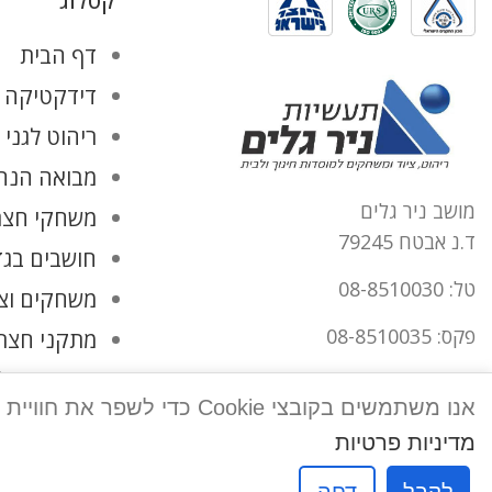
קטלוג
דף הבית
דידקטיקה ו
ריהוט לגני 
מבואה הנהל
מושב ניר גלים
משחקי חצר
ד.נ אבטח 79245
חושבים בגד
טל: 08-8510030
משחקים וצ
פקס: 08-8510035
מתקני חצר
החשבון שלי
office@tnirgalim.co.il
אנו משתמשים בקובצי Cookie כדי לשפר את חוויית המשתמש שלך באתר שלנו. על ידי גלישה באתר זה, הנך מסכים לשימוש שלנו בקובצי Cookie.
הצהרת נגישות
מדיניות פרטיות