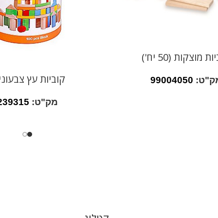
ת מוצקות (50 יח')
קוביות עץ צבעוני
ק"ט:
99004050
מק"ט:
239315