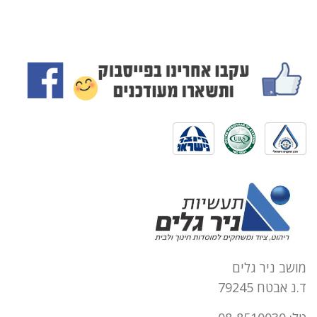
מושב ניר גלים
ד.נ אבטח 79245