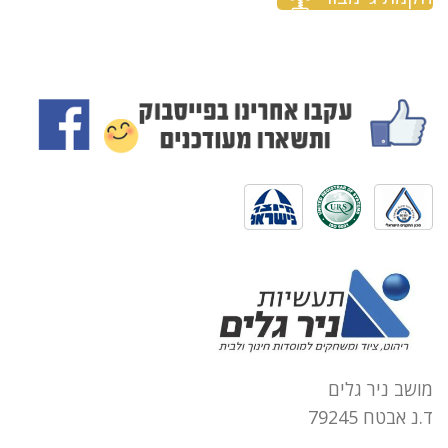
מושב ניר גלים
ד.נ אבטח 79245