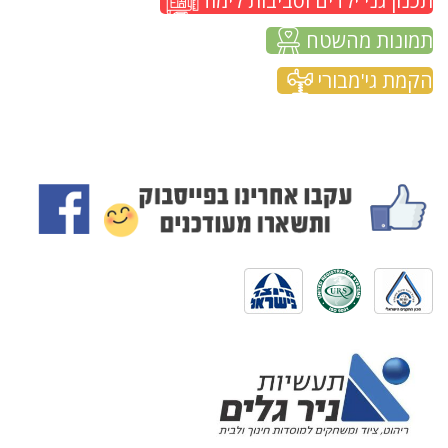
תכנון גני ילדים וסביבות לימוד
תמונות מהשטח
הקמת גי'מבורי