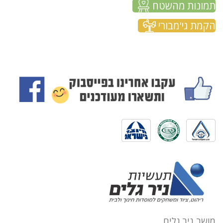
תמונות מהשטח
הקמת גי'מבורי
מושב ניר גלים