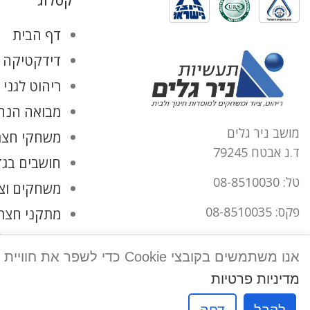
קטלוג
דף הבית
דידקטיקה ו
ריהוט לגני 
מבואה הנהל
מושב ניר גלים
משחקי חצר
ד.נ אבטח 79245
חושבים בגד
טל: 08-8510030
משחקים וצ
פקס: 08-8510035
מתקני חצר
החשבון שלי
office@tnirgalim.co.il
אנו משתמשים בקובצי Cookie כדי לשפר את חוויית המשתמש שלך באתר שלנו. על ידי גלישה באתר זה, הנך מסכים לשימוש שלנו בקובצי Cookie.
הצהרת נגישות
מדיניות פרטיות