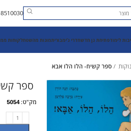
-8510030
יבות לימוד
פתיחת גן חדש
חדרי ג’ימבורי
תמונות מהשטח
לקוחות ממל
נוקות
ספר קשיח- הלו הלו אבא
ספר קשיח
מק"ט:
5054