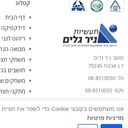
קטלוג
דף הבית
דידקטיקה ו
ריהוט לגני 
מבואה הנהל
מושב ניר גלים
משחקי חצר
ד.נ אבטח 79245
חושבים בגד
טל: 08-8510030
משחקים וצ
פקס: 08-8510035
מתקני חצר
החשבון שלי
office@tnirgalim.co.il
אנו משתמשים בקובצי Cookie כדי לשפר את חוויית המשתמש שלך באתר שלנו. על ידי גלישה באתר זה, הנך מסכים לשימוש שלנו בקובצי Cookie.
הצהרת נגישות
מדיניות פרטיות