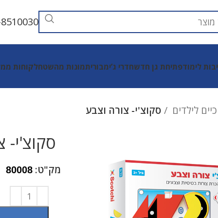
-8510030
יבות לימוד
פתיחת גן חדש
חדרי ג’ימבורי
תמונות מהשטח
לקוחות ממל
יים לילדים
סקוצ'י- צורה וצבע
סקוצ'י- 
מק"ט:
80008