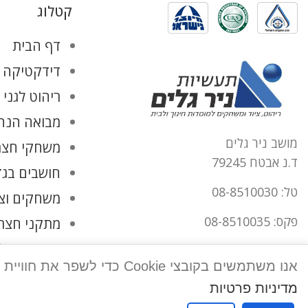
קטלוג
דף הבית
דידקטיקה ו
ריהוט לגני 
מבואה הנהל
מושב ניר גלים
משחקי חצר
ד.נ אבטח 79245
חושבים בגד
טל: 08-8510030
משחקים וצ
פקס: 08-8510035
מתקני חצר
החשבון שלי
office@tnirgalim.co.il
אנו משתמשים בקובצי Cookie כדי לשפר את חוויית המשתמש שלך באתר שלנו. על ידי גלישה באתר זה, הנך מסכים לשימוש שלנו בקובצי Cookie.
הצהרת נגישות
מדיניות פרטיות