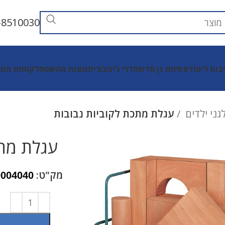
-8510030
יבות לימוד
פתיחת גן חדש
חדרי ג’ימבורי
תמונות מהשטח
לקוחות ממל
לגני ילדים
עגלת מתכת לקוביות נבובות
עגלת מתכ
מק"ט:
9004040