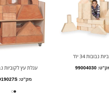
יות נבובות 34 יח'
עגלת עץ לקוביות נב
ק"ט:
99004030
מק"ט:
919027S