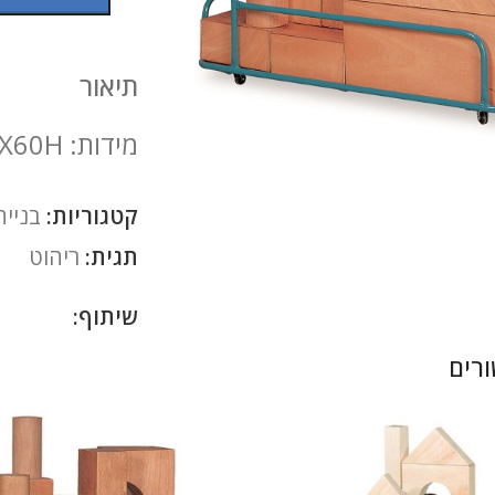
תיאור
להגדלה
מידות: 106X56X60H
קטגוריות:
בנייה
תגית:
ריהוט
שיתוף:
רים