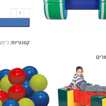
להגדלה
קטגוריות:
ג`ימב
רים