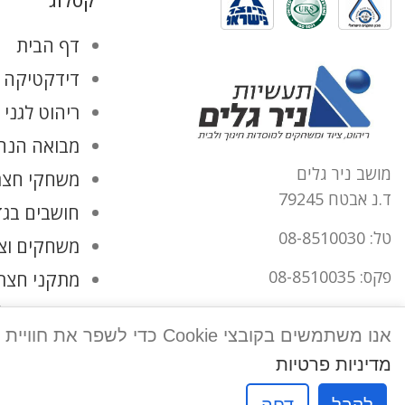
קטלוג
דף הבית
דידקטיקה ו
ריהוט לגני 
מבואה הנהל
מושב ניר גלים
משחקי חצר
ד.נ אבטח 79245
חושבים בגד
טל: 08-8510030
משחקים וצ
פקס: 08-8510035
מתקני חצר
החשבון שלי
office@tnirgalim.co.il
אנו משתמשים בקובצי Cookie כדי לשפר את חוויית המשתמש שלך באתר שלנו. על ידי גלישה באתר זה, הנך מסכים לשימוש שלנו בקובצי Cookie.
הצהרת נגישות
מדיניות פרטיות