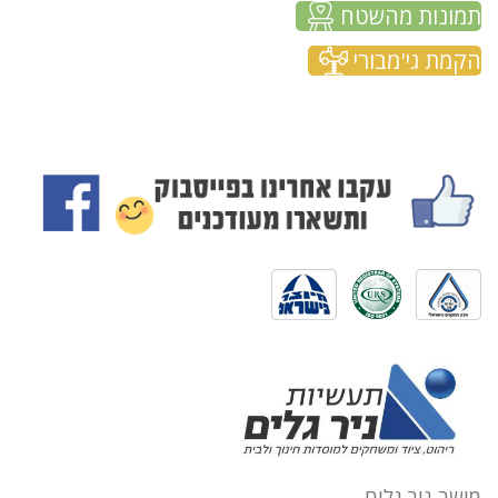
תמונות מהשטח
הקמת גי'מבורי
מושב ניר גלים