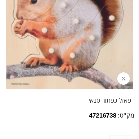
לחץ להגדלה
פאזל כפתור סנאי
מק"ט:
47216738