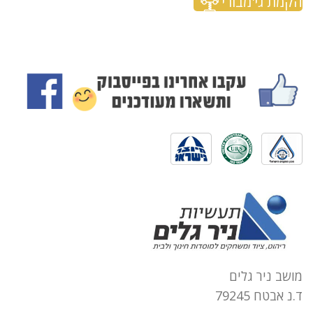
הקמת גי'מבורי
מושב ניר גלים
ד.נ אבטח 79245