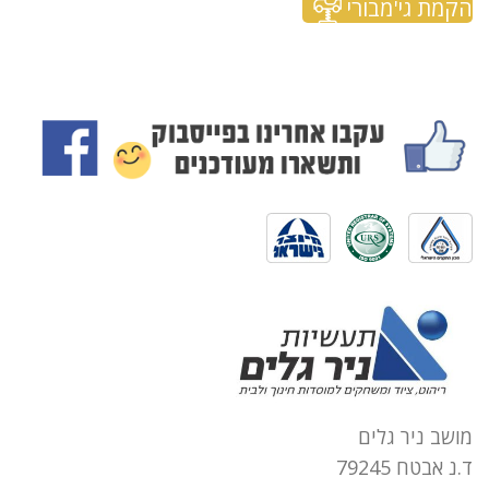
הקמת גי'מבורי
מושב ניר גלים
ד.נ אבטח 79245