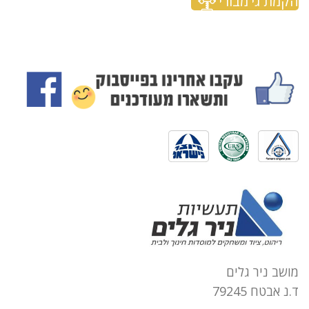
הקמת גי'מבורי
מושב ניר גלים
ד.נ אבטח 79245