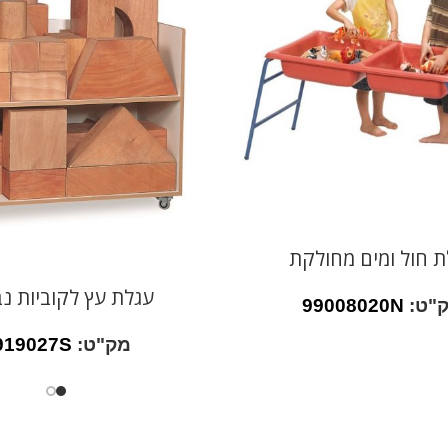
ת חול ומים מחולקת
עגלת עץ לקוביות נב
"ט:
99008020N
מק"ט:
919027S