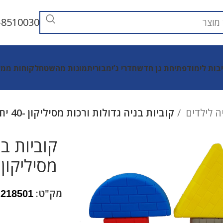
-8510030
יבות לימוד
פתיחת גן חדש
חדרי ג’ימבורי
תמונות מהשטח
לקוחות ממל
ה לילדים
קוביות בניה גדולות ורכות מסיליקון -40 יח'
קוביות בנ
מסיליקון -40 י
מק"ט:
218501