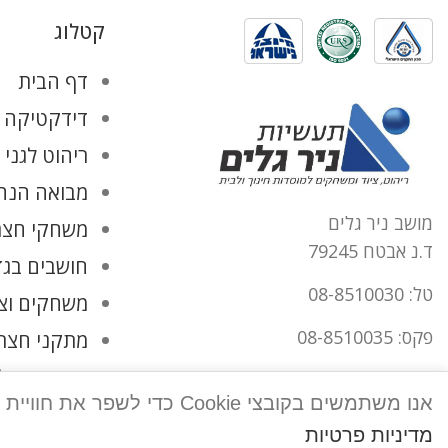
קטלוג
דף הבית
דידקטיקה ו
ריהוט לגני 
מבואה הנהל
מושב ניר גלים
משחקי חצר
ד.נ אבטח 79245
חושבים בגד
טל: 08-8510030
משחקים וצ
פקס: 08-8510035
מתקני חצר
החשבון שלי
office@tnirgalim.co.il
אנו משתמשים בקובצי Cookie כדי לשפר את חוויית המשתמש שלך באתר שלנו. על ידי גלישה באתר זה, הנך מסכים לשימוש שלנו בקובצי Cookie.
הצהרת נגישות
מדיניות פרטיות