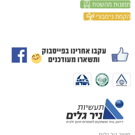
תמונות מהשטח
הקמת גי'מבורי
מושב ניר גלים