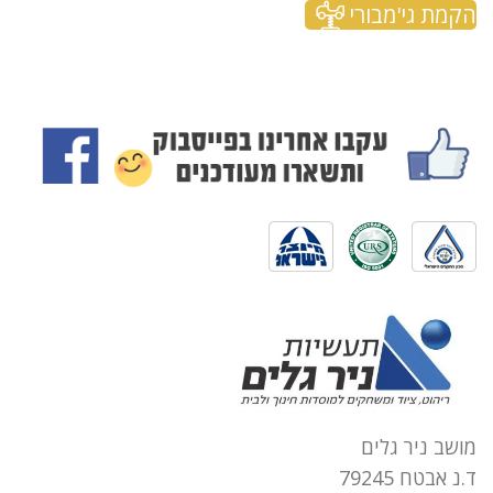
הקמת גי'מבורי
מושב ניר גלים
ד.נ אבטח 79245