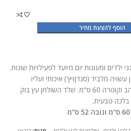
הוסף להצעת מחיר
ני ילדים ומעונות יום מיועד לפעילויות שונות.
שויה מלביד (סנדןויץ') איכותי ועליו
פורמייקה שנהב וקוטרה 60 ס"מ. שלד השולחן עץ בוק
 בלכה טבעית.
 לגני ילדים
,
שולחנות לגני ילדים
תגית:
ריהוט