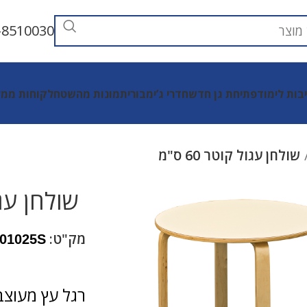
-8510030
יבות לימוד
פתיחת גן חדש
חדרי ג’ימבורי
תמונות מהשטח
לקוחות ממל
שולחן עגול קוטר 60 ס"מ
שולחן עגול 
מק"ט:
01025S
רגל עץ מעוצב