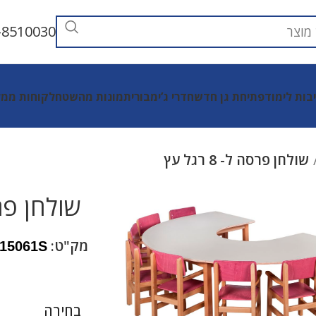
-8510030
יבות לימוד
פתיחת גן חדש
חדרי ג’ימבורי
תמונות מהשטח
לקוחות ממל
שולחן פרסה ל- 8 רגל עץ
שולחן פרסה ל
מק"ט:
15061S
בחירה