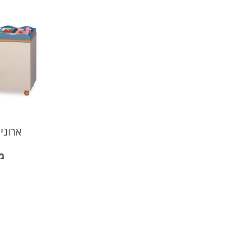
ארוני
מ