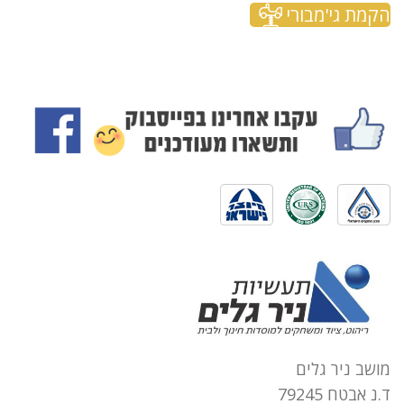
הקמת גי'מבורי
מושב ניר גלים
ד.נ אבטח 79245