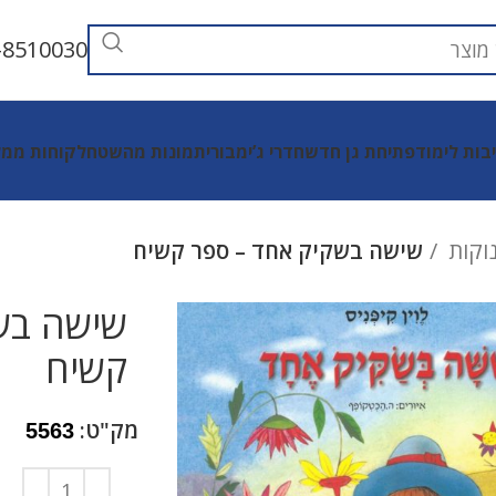
-8510030
יבות לימוד
פתיחת גן חדש
חדרי ג’ימבורי
תמונות מהשטח
לקוחות ממל
נוקות
שישה בשקיק אחד – ספר קשיח
שישה בש
קשיח
מק"ט:
5563