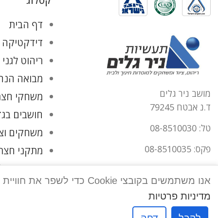
קטלוג
דף הבית
דידקטיקה ו
ריהוט לגני 
מבואה הנהל
מושב ניר גלים
משחקי חצר
ד.נ אבטח 79245
חושבים בגד
טל: 08-8510030
משחקים וצ
פקס: 08-8510035
מתקני חצר
החשבון שלי
office@tnirgalim.co.il
אנו משתמשים בקובצי Cookie כדי לשפר את חוויית המשתמש שלך באתר שלנו. על ידי גלישה באתר זה, הנך מסכים לשימוש שלנו בקובצי Cookie.
הצהרת נגישות
מדיניות פרטיות