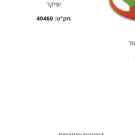
שייקר
מק"ט:
40460
ור