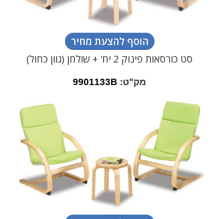
הוסף להצעת מחיר
סט כורסאות פינוק 2 יח' + שולחן (גוון כחול)
מק"ט:
9901133B