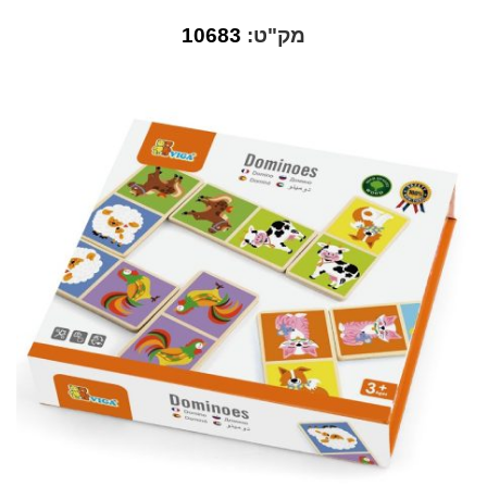
מק"ט:
10683